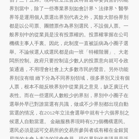
界別當中，除了一些專業界别如會計界丶法律界丶醫學
界等是運用個人票選出界別代表之外，其餘大部份界別
都是以公司票、團體票作為界別選民，不設個人票。一
般界别中的從業員是没有投票權的。投票權掌握在公司
機構主事人手裏。因此，此制度一直被詬病為小圈子選
舉。不論候選人或選民都是由一班「特權階層」、大老
闆所控制。政府只要控制這少數人的投票意向就可令政
策通過，不用理會社會上大多數市民的聲音。另外功能
界别沒有细 緻下分為不同界别領域，很多界別又没有個
人票，根本不能反映界别中從業員之意見，缺乏廣泛代
表性。而在一些選民人數較少的界别，界別中小圈子在
選舉外早已對誰當選有共識，做成不少界别都出現自動
當選的情况，在2012年立法會選舉中就有十六個界别之
候選人自動當選。 金融服務界現時有573個機構選民。
選民必須是認可交易所的交易所參與者或有權在金銀貿
易塲的大會上表决的該會會員。現任界別代表議員是張