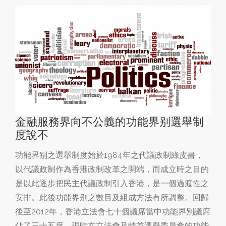
金融服務界向不公義的功能界别選舉制
度說不
功能界别之選舉制度始於1984年之代議政制綠皮書，
以代議政制作為香港政制改革之開端，而成立時之目的
是以此逐步把民主代議政制引入香港，是一個過渡性之
安排。此後功能界别之數目及組成方法有所調整。回歸
後至2012年，香港立法會七十個議席當中功能界別議席
佔了三十五席。現時在立法會及特首選舉委員會的功能