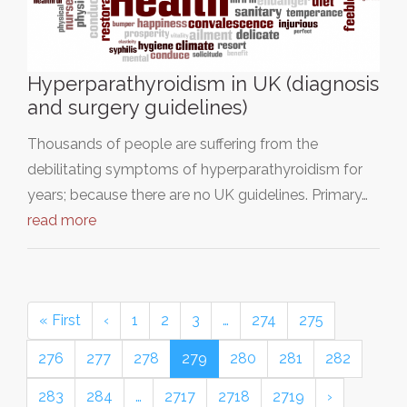
Hyperparathyroidism in UK (diagnosis
and surgery guidelines)
Thousands of people are suffering from the
debilitating symptoms of hyperparathyroidism for
years; because there are no UK guidelines. Primary…
read more
« First
‹
1
2
3
…
274
275
276
277
278
279
280
281
282
283
284
…
2717
2718
2719
›