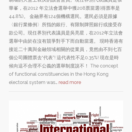
華峯，在2012 年立法會選舉中獲208票當選(得票率是
44.8%)。 金融界有124個機構選民。選民必須是跟據
〈銀行業條例〉所指的銀行、有限制牌照銀行或接受存
款公司。現任界別代表議員是吳亮星，在2012年立法會
選舉中由於在沒有競爭對手下而自動當選。 現時香港有
接近二十萬與金融領域相關的從業員，竟然由不到七百
個公司團體票去“代表”! 這代表性不足0.35%! 現在是時
候向這不合理不公義的選舉制度說不！ The concept
of functional constituencies in the Hong Kong
electoral system was…
read more