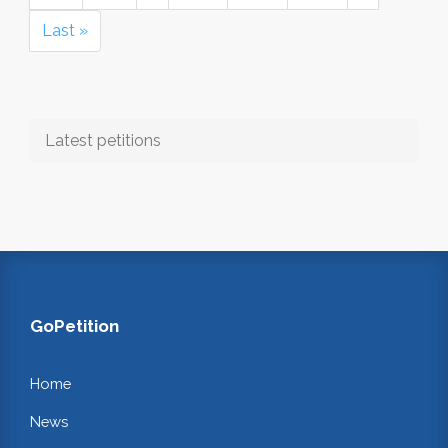
Last »
Latest petitions
GoPetition
Home
News