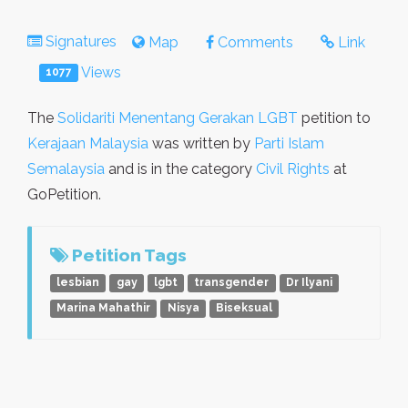
Signatures
Map
Comments
Link
Views
1077
The
Solidariti Menentang Gerakan LGBT
petition to
Kerajaan Malaysia
was written by
Parti Islam
Semalaysia
and is in the category
Civil Rights
at
GoPetition.
Petition Tags
lesbian
gay
lgbt
transgender
Dr Ilyani
Marina Mahathir
Nisya
Biseksual