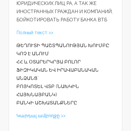
ЮРИДИЧЕСКИХ ЛИЦ РА, А ТАК ЖЕ
ИНОСТРАННЫХ ГРАЖДАН И КОМПАНИЙ,
БОЙКОТИРОВАТЬ РАБОТУ БАНКА ВТБ
Полный текст >>
ԹԵՂՈՒՏԻ ՊԱՇՏՊԱՆՈՒԹՅԱՆ ԽՈՒՄԲԸ
ԿՈՉ Է ԱՆՈՒՄ
ՀՀ և ՕՏԱՐԵՐԿՐՅԱ ԲՈԼՈՐ
ՖԻԶԻԿԱԿԱՆ ԵՎ ԻՐԱՎԱԲԱՆԱԿԱՆ
ԱՆՁԱՆՑ`
ԲՈՅԿՈՏԵԼ ՎՏԲ (ՆԱԽԿԻՆ
ՀԱՅԽՆԱՅԲԱՆԿ)
ԲԱՆԿԻ ԱՇԽԱՏԱՆՔՆԵՐԸ
Կարդալ ամբողջը >>