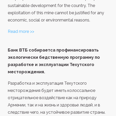
sustainable development for the country. The
exploitation of this mine cannot be justified for any
economic, social or environmental reasons.
Read more >>
Банк ВТБ собираетса профинансировать
экологически бедственную программу по
разработке и эксплуатации Техутского
месторождения.
Разработка и эксплуатация Техутского
месторождения будет иметь колоссальное
отрицательное воздействие как на природу
Армении, так и на жизнь и здоровье людей, и в
следствие чего, на устойчивое развитие страны.