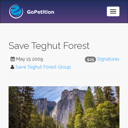
Toggle
Naviga
Save Teghut Forest
May 15 2009
Signatures
925
Save Teghut Forest Group