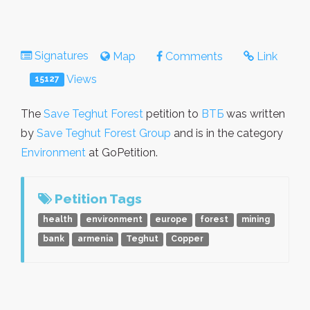
Signatures
Map
Comments
Link
Views
15127
The
Save Teghut Forest
petition to
ВТБ
was written
by
Save Teghut Forest Group
and is in the category
Environment
at GoPetition.
Petition Tags
health
environment
europe
forest
mining
bank
armenia
Teghut
Copper