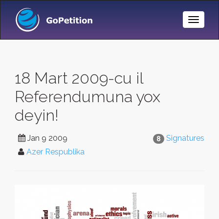
Toggle
Naviga
18 Mart 2009-cu il
Referendumuna yox
deyin!
Jan 9 2009
Signatures
8
Azer Respublika