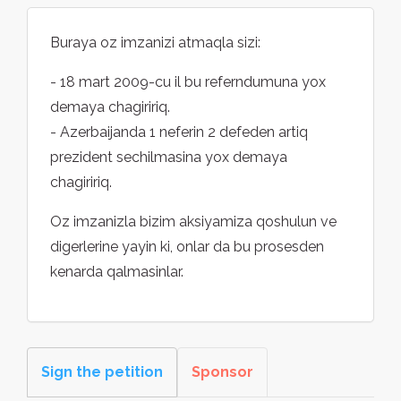
Buraya oz imzanizi atmaqla sizi:
- 18 mart 2009-cu il bu referndumuna yox
demaya chagiririq.
- Azerbaijanda 1 neferin 2 defeden artiq
prezident sechilmasina yox demaya
chagiririq.
Oz imzanizla bizim aksiyamiza qoshulun ve
digerlerine yayin ki, onlar da bu prosesden
kenarda qalmasinlar.
Sign the petition
Sponsor