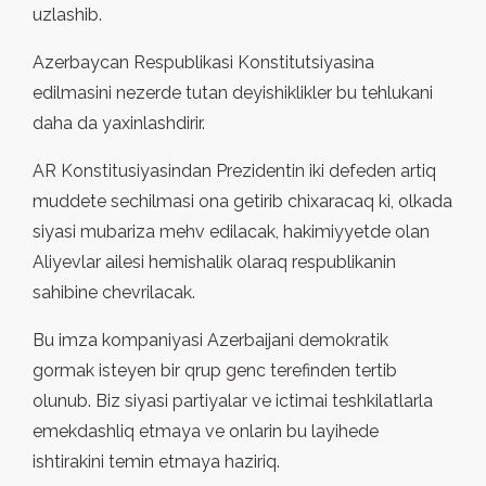
uzlashib.
Azerbaycan Respublikasi Konstitutsiyasina
edilmasini nezerde tutan deyishiklikler bu tehlukani
daha da yaxinlashdirir.
AR Konstitusiyasindan Prezidentin iki defeden artiq
muddete sechilmasi ona getirib chixaracaq ki, olkada
siyasi mubariza mehv edilacak, hakimiyyetde olan
Aliyevlar ailesi hemishalik olaraq respublikanin
sahibine chevrilacak.
Bu imza kompaniyasi Azerbaijani demokratik
gormak isteyen bir qrup genc terefinden tertib
olunub. Biz siyasi partiyalar ve ictimai teshkilatlarla
emekdashliq etmaya ve onlarin bu layihede
ishtirakini temin etmaya haziriq.