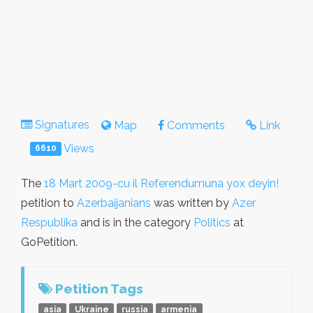
Signatures
Map
Comments
Link
Views
6610
The
18 Mart 2009-cu il Referendumuna yox deyin!
petition to
Azerbaijanians
was written by
Azer
Respublika
and is in the category
Politics
at
GoPetition.
Petition Tags
asia
Ukraine
russia
armenia