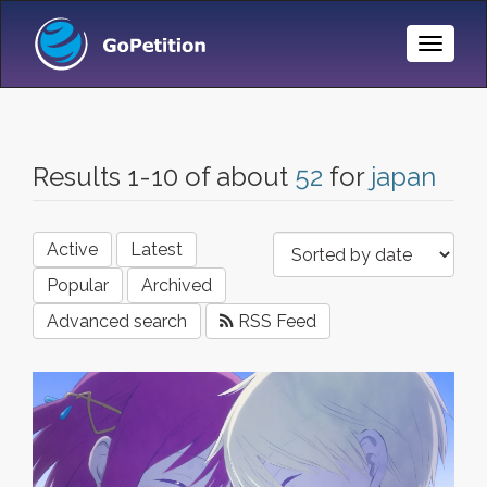
Toggle
Naviga
Results 1-10 of about
52
for
japan
Active
Latest
Popular
Archived
Advanced search
RSS Feed