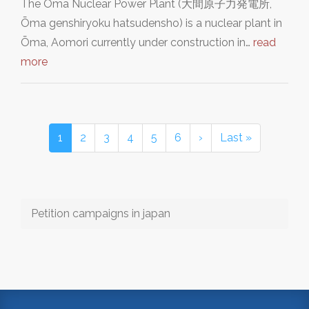
The Ōma Nuclear Power Plant (大間原子力発電所,
Ōma genshiryoku hatsudensho) is a nuclear plant in
Ōma, Aomori currently under construction in…
read
more
1
2
3
4
5
6
›
Last »
Petition campaigns in japan