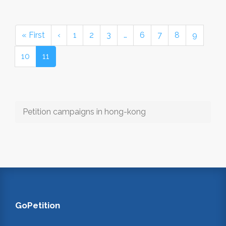
« First
‹
1
2
3
…
6
7
8
9
10
11
Petition campaigns in hong-kong
GoPetition