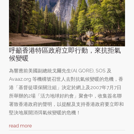
呼籲香港特區政府立即行動，來抗拒氣
候變暖
為響應前美國副總統戈爾先生(Al GORE), SOS 及
Avaaz.org 等機構號召世人去對抗氣候變暖的危機，香
港「基督徒環保關注組」決定於網上及2007年7月7日
所舉辦的2場「活力地球好約會」聚會中，收集簽名聯
署致香港政府的聲明，以提醒及支持香港政府要立即和
堅決地展開消弭氣候變暖的危機！
read more