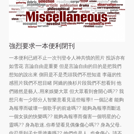
強烈要求一本便利閉刊
一本便利已經不止一次刊登令人神共憤的照片 投訴亦有
如雪花 言論自由是重要 但是言論自由的目的是把我們
想知的說出來 側田是不是禿頭我們不想知道 李蘊的性
感照片我們不想目睹 阿嬌的換杉片段我們不想看到 他
們雖然是藝人..用來娛樂大眾 但大眾看到會開心嗎?? 我
想只有一少部分人智樂意看見這些報導!! 一個記者 能夠
為報導而破壞一個歌手的前途嗎?? 能夠為報導而斷送
一個女孩的快樂嗎?? 能夠為報導而傷害一個明星的心
靈嗎?? 身為歌迷..你希望看見偶像傷心嗎?? 身為父母..
你忍受到子女受塗毒嗎?? 他們也是人.. 也會傷心.. 請不