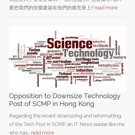
要把我們的快樂建築在他們的痛苦身上!!
read more
Opposition to Downsize Technology
Post of SCMP in Hong Kong
Regarding the recent downsizing and reformatting
of the Tech Post in SCMP, an IT News reader like me
who has…
read more