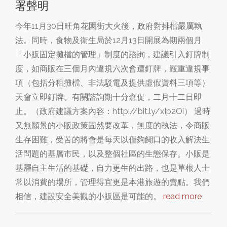
署聲明
今年11月30日旺角花園街大火後，政府對排檔嚴厲執
法。同時，食物及衛生局於12月13日開展為期兩個月
「小販固定攤檔的管理」制度的諮詢，建議引入釘牌制
度，如商販在三個月內違規六次會遭釘牌，嚴重違規事
項（包括分租攤檔、非法駁電及提供虛假資料三項等）
天會立即釘牌。有關諮詢期十分倉促，二月十二日即
止。（政府建議方案內容：http://bit.ly/xIp2Oi） 過時
又無願景的小販政策固然要改革，無度的執法，令商販
生存困難，受苦的將會是每天以僅夠餬口的收入解決生
活問題的基層市民，以及整個社區的生態保存。小販是
基層自主生活的基礎，自力更生的出路，也是草根人士
常以消費的場所，管理得宜更是本港旅遊的賣點。我們
相信，建設安全美觀的小販區是可能的。
read more