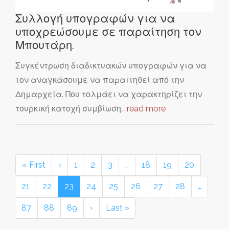
Συλλογή υπογραφών για να
υποχρεώσουμε σε παραίτηση τον
Μπουτάρη.
Συγκέντρωση διαδικτυακών υπογραφών για να
τον αναγκάσουμε να παραιτηθεί από την
Δημαρχεία. Που τολμάει να χαρακτηρίζει την
τουρκική κατοχή συμβίωση…
read more
« First
‹
1
2
3
…
18
19
20
21
22
23
24
25
26
27
28
…
87
88
89
›
Last »