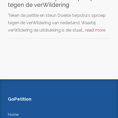
tegen de verWildering
Teken de petitie en steun Doekle terpstra's oproep
tegen de verWildering van nederland. Waarbij
verWildering de uitdrukking is die staat…
read more
GoPetition
Home