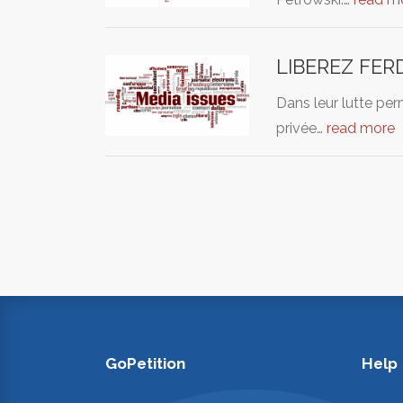
LIBEREZ FE
Dans leur lutte per
privée…
read more
GoPetition
Help