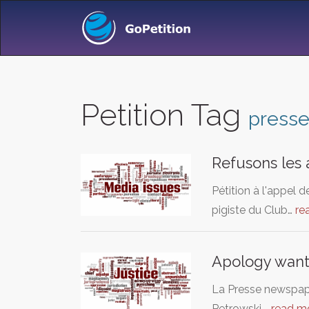
Petition Tag
press
Refusons les a
Pétition à l'appel d
pigiste du Club…
re
Apology wante
La Presse newspaper
Petrowski.…
read m