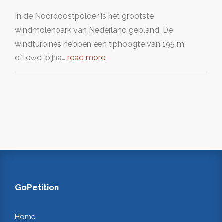
In de Noordoostpolder is het grootste
windmolenpark van Nederland gepland. De
windturbines hebben een tiphoogte van 195 m,
oftewel bijna…
read more
GoPetition
Home