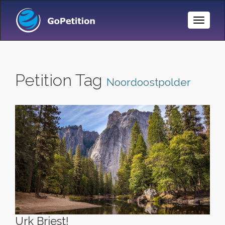
Toggle
Naviga
Petition Tag
Noordoostpolder
Urk Briest!