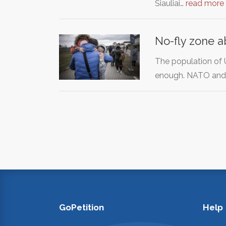
Šiauliai…
read more
No-fly zone 
The population of 
enough. NATO an
GoPetition
Help