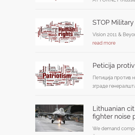
STOP Military 
Vision 2011 & Beyo
read more
Peticija prot
Петиција против 
зграде генералшт
Lithuanian ci
fighter noise 
We demand compensa