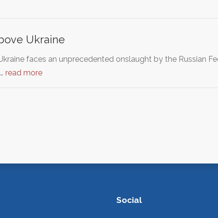
above Ukraine
Ukraine faces an unprecedented onslaught by the Russian Fed
d…
read more
Social