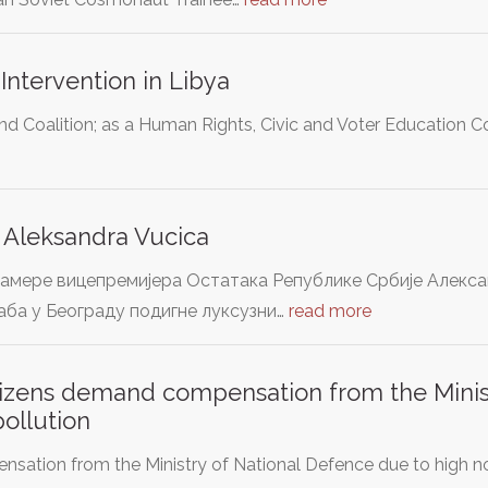
Intervention in Libya
nd Coalition; as a Human Rights, Civic and Voter Education Co
iv Aleksandra Vucica
намере вицепремијера Остатака Републике Србије Алекса
аба у Београду подигне луксузни…
read more
tizens demand compensation from the Minist
pollution
tion from the Ministry of National Defence due to high nois