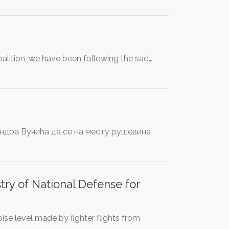
alition, we have been following the sad…
ндра Вучића да се на месту рушевина
ry of National Defense for
e level made by fighter flights from