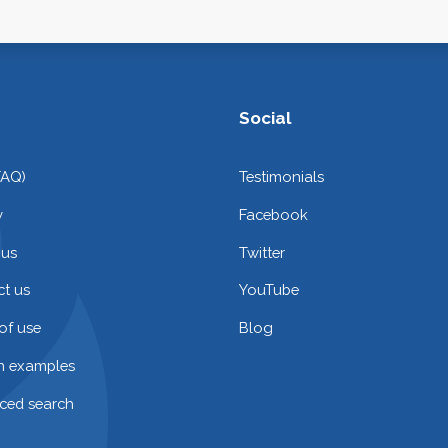
Social
FAQ)
Testimonials
y
Facebook
 us
Twitter
t us
YouTube
of use
Blog
on examples
ced search