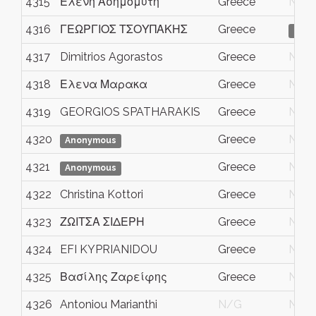
4315
Ελένη Ασημομύτη
Greece
N/G
4316
ΓΕΩΡΓΙΟΣ ΤΣΟΥΠΑΚΗΣ
Greece
Hidd
4317
Dimitrios Agorastos
Greece
N/G
4318
Ελενα Μαρακα
Greece
N/G
4319
GEORGIOS SPATHARAKIS
Greece
N/G
4320
Greece
N/G
Anonymous
4321
Greece
N/G
Anonymous
4322
Christina Kottori
Greece
N/G
4323
ΖΩΙΤΣΑ ΣΙΔΕΡΗ
Greece
N/G
4324
EFI KYPRIANIDOU
Greece
N/G
4325
Βασίλης Ζαρείφης
Greece
N/G
4326
Antoniou Marianthi
N/G
N/G