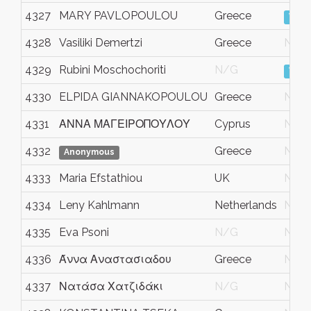
4327
MARY PAVLOPOULOU
Greece
View
4328
Vasiliki Demertzi
Greece
N/G
4329
Rubini Moschochoriti
N/G
View
4330
ELPIDA GIANNAKOPOULOU
Greece
N/G
4331
ΑΝΝΑ ΜΑΓΕΙΡΟΠΟΥΛΟΥ
Cyprus
N/G
4332
Greece
N/G
Anonymous
4333
Maria Efstathiou
UK
N/G
4334
Leny Kahlmann
Netherlands
N/G
4335
Eva Psoni
N/G
N/G
4336
Άννα Αναστασιαδου
Greece
N/G
4337
Νατάσα Χατζιδάκι
N/G
N/G