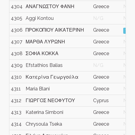
4304
ΑΝΑΓΝΩΣΤΟΥ ΦΑΝΗ
Greece
N/G
4305
Aggi Kontou
N/G
N/G
4306
ΠΡΟΚΟΠΙΟΥ ΑΙΚΑΤΕΡΙΝΗ
Greece
View
4307
ΜΑΡΘΑ ΛΥΡΩΝΗ
Greece
N/G
4308
ΣΟΦΙΑ ΚΟΚΚΑ
Greece
N/G
4309
Efstathios Balias
N/G
N/G
4310
Κατερίνα Γεωργούλα
Greece
N/G
4311
Maria Blani
Greece
N/G
4312
ΓΙΩΡΓΟΣ ΝΕΟΦΥΤΟΥ
Cyprus
N/G
4313
Katerina Simboni
Greece
N/G
4314
Chrysoula Tseka
Greece
N/G