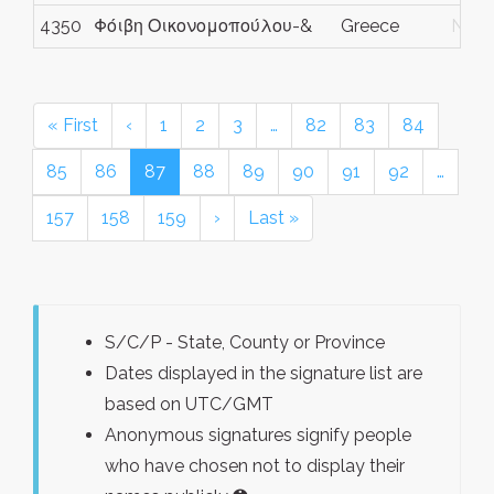
4350
Φόιβη Οικονομοπούλου-&
Greece
N/G
« First
‹
1
2
3
…
82
83
84
85
86
87
88
89
90
91
92
…
157
158
159
›
Last »
S/C/P - State, County or Province
Dates displayed in the signature list are
based on UTC/GMT
Anonymous signatures signify people
who have chosen not to display their