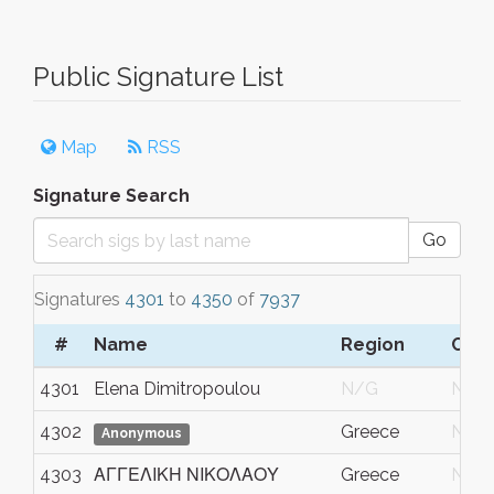
Public Signature List
Map
RSS
Signature Search
Go
Signatures
4301
to
4350
of
7937
#
Name
Region
Com
4301
Elena Dimitropoulou
N/G
N/G
4302
Greece
N/G
Anonymous
4303
ΑΓΓΕΛΙΚΗ ΝΙΚΟΛΑΟΥ
Greece
N/G