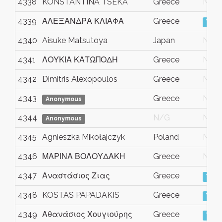
4338
KONSTANTINA TSEKA
Greece
N/G
4339
ΑΛΕΞΑΝΔΡΑ ΚΛΙΑΦΑ
Greece
View
4340
Aisuke Matsutoya
Japan
N/G
4341
ΛΟΥΚΙΑ ΚΑΤΩΠΟΔΗ
Greece
N/G
4342
Dimitris Alexopoulos
Greece
N/G
4343
Greece
N/G
Anonymous
4344
N/G
N/G
Anonymous
4345
Agnieszka Mikołajczyk
Poland
N/G
4346
ΜΑΡΙΝΑ ΒΟΛΟΥΔΑΚΗ
Greece
N/G
4347
Αναστάσιος Ζιας
Greece
View
4348
KOSTAS PAPADAKIS
Greece
View
4349
Αθανάσιος Χουγιούρης
Greece
View