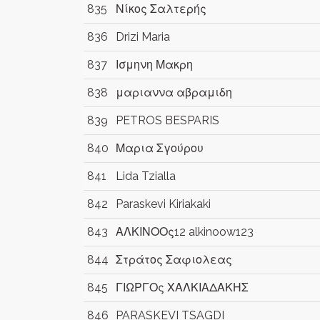
835
Νίκος Σαλτερής
836
Drizi Maria
837
Ισμηνη Μακρη
838
μαριαννα αβραμιδη
839
PETROS BESPARIS
840
Μαρια Σγούρου
841
Lida Tzialla
842
Paraskevi Kiriakaki
843
ΑΛΚΙΝΟΟς12 alkinoow123
844
Στράτος Σαφιολεας
845
ΓΙΩΡΓΟς ΧΑΛΚΙΑΔΑΚΗΣ
846
PARASKEVI TSAGDI