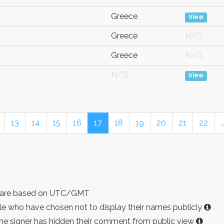
Greece
View
Greece
N/G
Greece
N/G
N/G
View
13
14
15
16
17
18
19
20
21
22
…
ist are based on UTC/GMT
e who have chosen not to display their names publicly
the signer has hidden their comment from public view