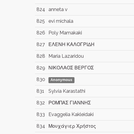
824
anneta v
825
evi michala
826
Poly Mamakaki
827
ΕΛΕΝΗ ΚΑΛΟΓΡΙΔΗ
828
Maria Lazaridou
829
ΝΙΚΟΛΑΟΣ ΒΕΡΓΟΣ
830
Anonymous
831
Sylvia Karastathi
832
ΡΟΜΠΑΣ ΓΙΑΝΝΗΣ
833
Evaggelia Kakleidaki
834
Μουχάγιερ Χρήστος