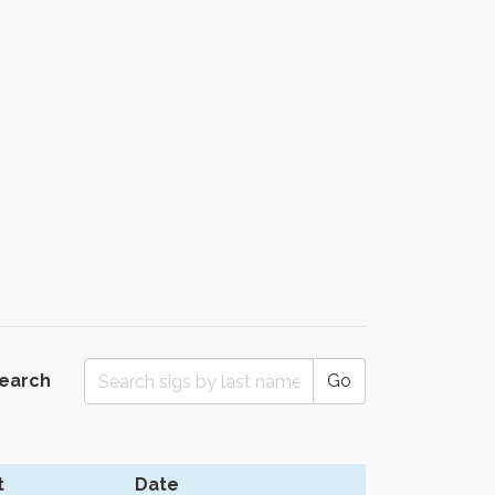
Search
Go
t
Date