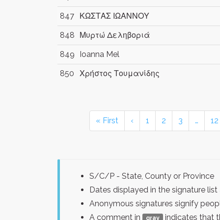
847
ΚΩΣΤΑΣ ΙΩΑΝΝΟΥ
848
Μυρτώ Δεληβοριά
849
Ioanna Mel
850
Χρήστος Τουμανίδης
« First
‹
1
2
3
…
12
S/C/P - State, County or Province
Dates displayed in the signature l
Anonymous signatures signify peopl
A comment in
indicates that 
gray