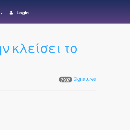
Login
 κλείσει το
Signatures
7937