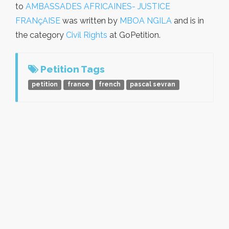
to
AMBASSADES AFRICAINES- JUSTICE
FRANçAISE
was written by
MBOA NGILA
and is in
the category
Civil Rights
at GoPetition.
Petition Tags
petition
france
french
pascal sevran