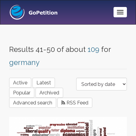
Toggle
Naviga
Results 41-50 of about
109
for
germany
Active
Latest
Popular
Archived
Advanced search
RSS Feed