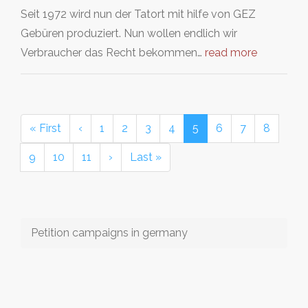
Seit 1972 wird nun der Tatort mit hilfe von GEZ
Gebüren produziert. Nun wollen endlich wir
Verbraucher das Recht bekommen…
read more
« First
‹
1
2
3
4
5
6
7
8
9
10
11
›
Last »
Petition campaigns in germany