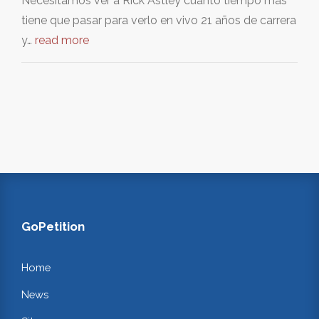
Necesitamos ver a Rick Astley cuanto tiempo mas
tiene que pasar para verlo en vivo 21 años de carrera
y…
read more
GoPetition
Home
News