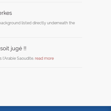
erkes
background listed directly underneath the
oit jugé !!
s l'Arabie Saoudite.
read more