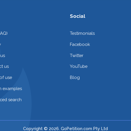
Social
FAQ)
Testimonials
y
Facebook
 us
Twitter
t us
YouTube
of use
Blog
on examples
ced search
Copyright © 2026. GoPetition.com Pty Ltd