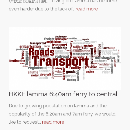
求缺乏長遠的計劃。 Living on Lamma has become
even harder due to the lack of…
read more
HKKF lamma 6:40am ferry to central
Due to growing population on lamma and the
popularity of the 6:20am and 7am ferry, we would
like to request…
read more