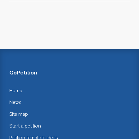
GoPetition
Home
News
Site map
Start a petition
Petition template ideas