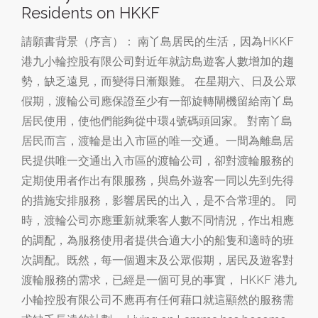
Residents on HKKF
請願書背景（序言）： 南丫島居民的生活，因為HKKF
港九小輪控股有限公司對近年就訪島遊客人數增加的趨
勢，缺乏遠見，而變得日漸艱難。 在星期六、日及公眾
假期，渡輪公司應保證至少有一部旋轉閘機留給南丫島
居民使用，使他們能夠從中環4號碼頭回家。 對南丫島
居民而言，渡輪是出入市區的唯一交通。一間為離島居
民提供唯一交通出入市區的渡輪公司，卻對渡輪服務的
定期使用者作出有限服務，與島外遊客一同以先到先得
的措施安排服務，影響居民的出入，是不合常理的。 同
時，渡輪公司亦應重新就乘客人數不同情況，作出相應
的調配，為服務使用者提供合適大小的船隻和適時的班
次調配。既然，每一個週末及公眾假期，居民及遊客對
渡輪服務的需求，已經是一個可見的事實， HKKF 港九
小輪控股有限公司不應再有任何藉口就這顯然的服務需