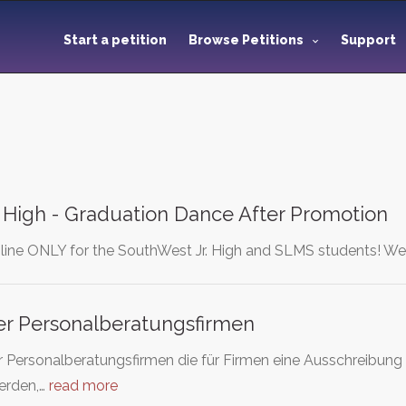
Start a petition
Browse Petitions
Support
 High - Graduation Dance After Promotion
 online ONLY for the SouthWest Jr. High and SLMS students! W
r Personalberatungsfirmen
 Personalberatungsfirmen die für Firmen eine Ausschreibung m
erden,…
read more