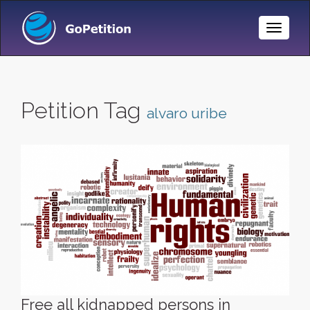
Toggle
Naviga
Petition Tag
alvaro uribe
Free all kidnapped persons in