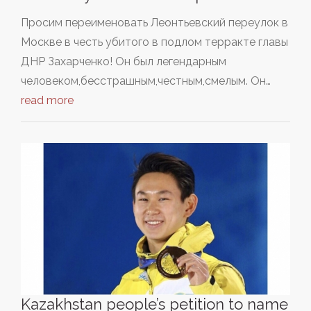
Просим переименовать Леонтьевский переулок в
Москве в честь убитого в подлом терракте главы
ДНР Захарченко! Он был легендарным
человеком,бесстрашным,честным,смелым. Он…
read more
Kazakhstan people’s petition to name