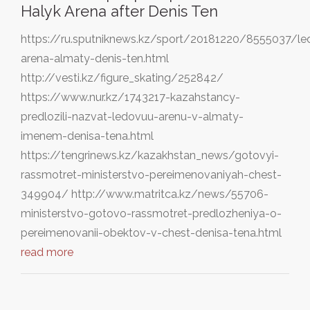
Halyk Arena after Denis Ten
https://ru.sputniknews.kz/sport/20181220/8555037/l
arena-almaty-denis-ten.html
http://vesti.kz/figure_skating/252842/
https://www.nur.kz/1743217-kazahstancy-
predlozili-nazvat-ledovuu-arenu-v-almaty-
imenem-denisa-tena.html
https://tengrinews.kz/kazakhstan_news/gotovyi-
rassmotret-ministerstvo-pereimenovaniyah-chest-
349904/ http://www.matritca.kz/news/55706-
ministerstvo-gotovo-rassmotret-predlozheniya-o-
pereimenovanii-obektov-v-chest-denisa-tena.html
read more