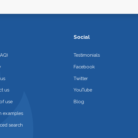
Social
FAQ)
Testimonials
y
Facebook
 us
Twitter
t us
YouTube
of use
Blog
on examples
ced search