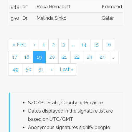
949
dr
Róka Bernadett
Körmend
950
Dr.
Melinda Sinkó
Gátér
« First
‹
1
2
3
…
14
15
16
17
18
19
20
21
22
23
24
…
49
50
51
›
Last »
S/C/P - State, County or Province
Dates displayed in the signature list are
based on UTC/GMT
Anonymous signatures signify people