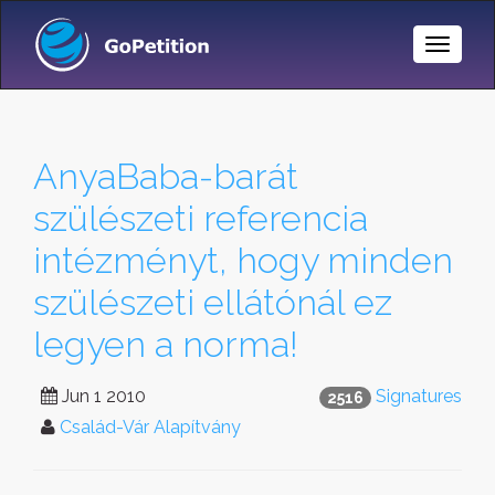
Toggle
Naviga
AnyaBaba-barát
szülészeti referencia
intézményt, hogy minden
szülészeti ellátónál ez
legyen a norma!
Jun 1 2010
Signatures
2516
Család-Vár Alapítvány