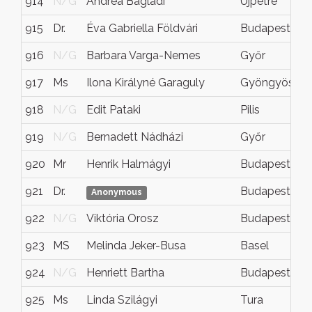
914
N/G
Andrea Bagladi
Újpetre
915
Dr.
Éva Gabriella Földvári
Budapest
916
N/G
Barbara Varga-Nemes
Győr
917
Ms
Ilona Királyné Garaguly
Gyöngyös
918
N/G
Edit Pataki
Pilis
919
N/G
Bernadett Nádházi
Győr
920
Mr
Henrik Halmágyi
Budapest
921
Dr.
Budapest
Anonymous
922
N/G
Viktória Orosz
Budapest
923
MS
Melinda Jeker-Busa
Basel
924
N/G
Henriett Bartha
Budapest
925
Ms
Linda Szilágyi
Tura