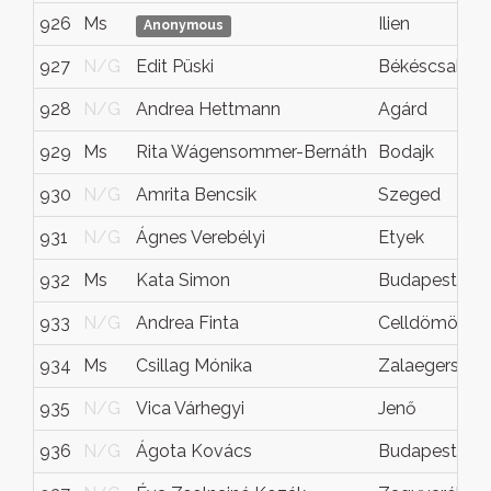
926
Ms
Ilien
Anonymous
927
N/G
Edit Püski
Békéscsaba
928
N/G
Andrea Hettmann
Agárd
929
Ms
Rita Wágensommer-Bernáth
Bodajk
930
N/G
Amrita Bencsik
Szeged
931
N/G
Ágnes Verebélyi
Etyek
932
Ms
Kata Simon
Budapest
933
N/G
Andrea Finta
Celldömölk
934
Ms
Csillag Mónika
Zalaegerszeg
935
N/G
Vica Várhegyi
Jenő
936
N/G
Ágota Kovács
Budapest