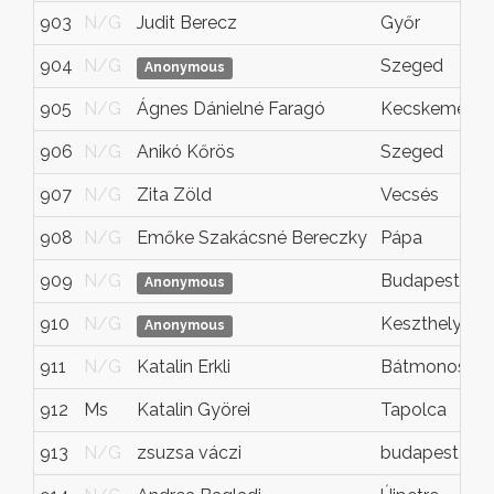
903
N/G
Judit Berecz
Győr
904
N/G
Szeged
Anonymous
905
N/G
Ágnes Dánielné Faragó
Kecskemét
906
N/G
Anikó Kőrös
Szeged
907
N/G
Zita Zöld
Vecsés
908
N/G
Emőke Szakácsné Bereczky
Pápa
909
N/G
Budapest
Anonymous
910
N/G
Keszthely
Anonymous
911
N/G
Katalin Erkli
Bátmonostor
912
Ms
Katalin Györei
Tapolca
913
N/G
zsuzsa váczi
budapest