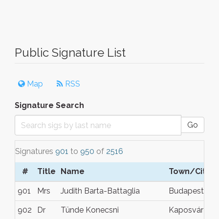
Public Signature List
Map
RSS
Signature Search
Go
Signatures
901
to
950
of
2516
#
Title
Name
Town/City
901
Mrs
Judith Barta-Battaglia
Budapest
902
Dr
Tünde Konecsni
Kaposvár