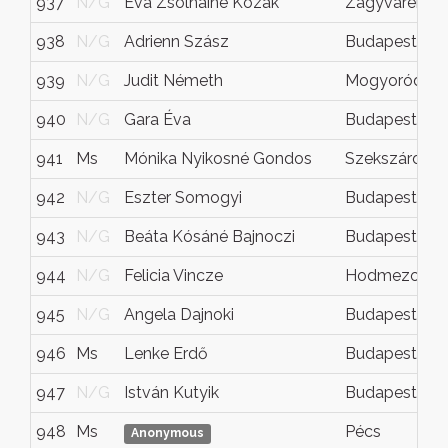
937
N/G
Éva Zsolnainé Kozák
Zagyvarékas
938
N/G
Adrienn Szász
Budapest
939
N/G
Judit Németh
Mogyoród
940
N/G
Gara Éva
Budapest
941
Ms
Mónika Nyikosné Gondos
Szekszárd
942
N/G
Eszter Somogyi
Budapest
943
N/G
Beáta Kósáné Bajnoczi
Budapest
944
N/G
Felicia Vincze
Hodmezovasa
945
N/G
Angela Dajnoki
Budapest
946
Ms
Lenke Erdő
Budapest
947
N/G
István Kutyik
Budapest
948
Ms
Pécs
Anonymous