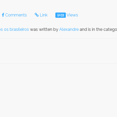
Comments
Link
Views
5133
s os brasileiros
was written by
Alexandre
and is in the categ