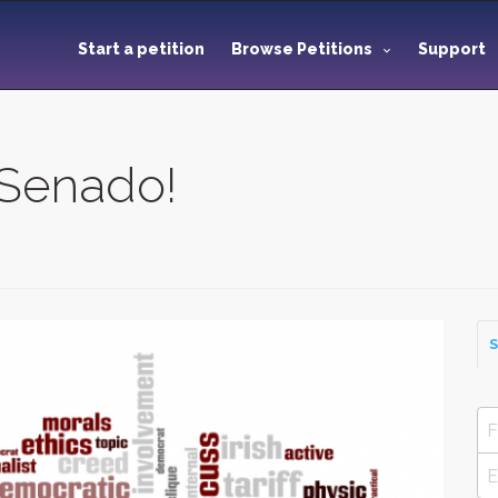
Start a petition
Browse Petitions
Support
 Senado!
S