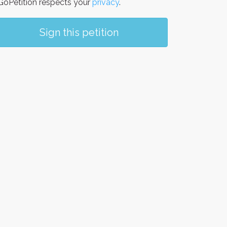
oPetition respects your
privacy
.
Sign this petition