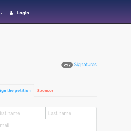
Login
Signatures
217
ign the petition
Sponsor