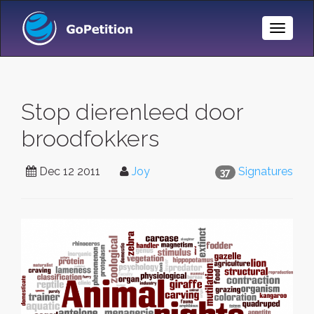
Toggle
Naviga
Stop dierenleed door
broodfokkers
Dec 12 2011
Joy
Signatures
37