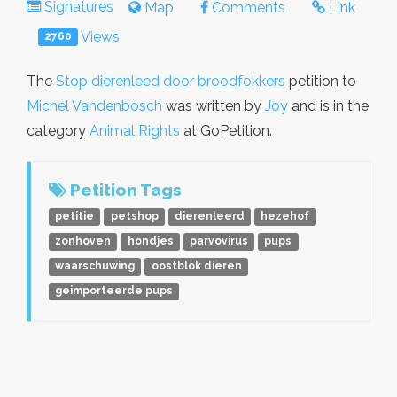
Signatures
Map
Comments
Link
Views
2760
The
Stop dierenleed door broodfokkers
petition to
Michel Vandenbosch
was written by
Joy
and is in the
category
Animal Rights
at GoPetition.
Petition Tags
petitie
petshop
dierenleerd
hezehof
zonhoven
hondjes
parvovirus
pups
waarschuwing
oostblok dieren
geimporteerde pups