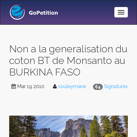
Toggle
Naviga
Non a la generalisation du
coton BT de Monsanto au
BURKINA FASO
Mar 19 2010
souleymane
Signatures
64