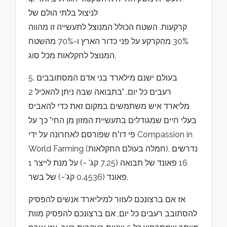
לניצול בלתי הולם של
קרקעות. השטח הכולל המנוצל לתעשייה זו מהווה
30% מהקרקע על פני כדור הארץ ו-70% מהשטח
המנוצל לחקלאות מכל סוג.
5. בעולם ישנם מילארד בני אדם המסתובבים
רעבים כל יום. "בתבואה שבה ניתן להאכיל 2
מליארד איש משתמשים במקום זאת כדי להאביס
בעלי חיים שמגודלים בתעשיית המזון מן החי" כך על
פי דו"ח שפורסם לאחרונה על ידי Compassion in
World Farming (חמלה בעולם החקלאות), נדרשים
16 פאונד של תבואה (7.25 קג' ~) על מנת לייצר 1
פאונד (0.4536 קג'~) של בשר.
אז אם ברצונכם לעזור למיליארד אנשים להפסיק
להסתובב רעבים כל יום, אם ברצונכם להפסיק מוות