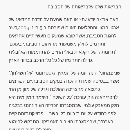
הבריאות שלנו עלבריאותה של הסביבה.
האם את/ה יודע/ת? או האם שמעת על הדו"ח המדאיג של
ארגון המזון והחקלאות האו"ם שפורסם ב 5 ביוני 2009,לשר
להגנת הסביבה, אשר קובע שמשקים תעשייתיים אחראים
ותורמים לחלק משמעותי מהזיהום הסביבתי בעולם.
'תרומתה' של חקלאות בעלי החיים להתחממות הגלובלית
גדולה יותר מזו של כל כלי הרכב בכדור הארץ.
"שני צמחוני" הינה יוזמה של המגזין הגסטרונומי "על השולחן",
אשר בבסיסה עומדת ההכרה בנזקים הסביבתיים הנגרמים
כתוצאה מהצריכה ההולכת וגדלה של מזון מן החי.
לדברי ז'אנה גור, עורכת "על השולחן", היוזמה המקומית היא
חלק ממאבק עולמי, שבמסגרתו הכריזה העיר גהנט בבלגיה
לפני כחודש על יום ב' כיום בלי בשר. – פרוייקט דומה קיים
בארה"ב, שבמסגרתו הציבור האמריקני מתבקש להימנע
מאכילת בשר בימי שני.