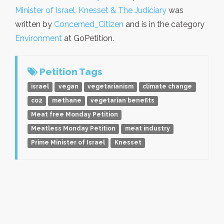
Minister of Israel, Knesset & The Judiciary
was
written by
Concerned_Citizen
and is in the category
Environment
at GoPetition.
Petition Tags
israel
vegan
vegetarianism
climate change
co2
methane
vegetarian benefits
Meat free Monday Petition
Meatless Monday Petition
meat industry
Prime Minister of Israel
Knesset