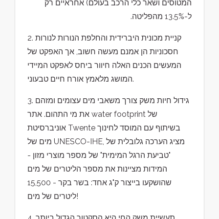
המטוסים ושאר כלי הרכב בעולם) אחראיים רק
ל-13.5% מהפליטה.
2. קניית מכונית היברידית והחלפת הנורות לנורות
חסכוניות הן אמנם מעשה חשוב, אך האפקט של
המעשים הכנים האלה חיוור ביחס לאפקט המיידי
המושג מלאמץ אורח חיים טבעוני.
3. גידול חיות משק צורך משאבי מים עצומים ומזהם
את מי התהום. אתר water footprint של
אוניברסיטת Twente בשיתוף עם המוסד לחינוך
מים של UNESCO-IHE, מציג הערכה גלובלית של
"טביעת הרגל המימית" של מספר מוצרי מזון -
המידות מציינות את מספר הליטרים של מים
שהושקעו בייצור ק"ג אחד: בשר בקר - 15,500
ליטרים של מים!
4. תעשיית משק החי היא הסקטור הגדול ביותר