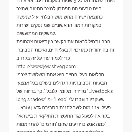
מיותר שמתרחש כל 5 שניות בעקבות רעב, אזי אורח
חיים טבעוני הנו הפתרון למצב התזונה שנוצר
כתוצאה ישירה מהשימוש הבלתי יעיל שנעשה
במקורות המזון הראשוניים שמונפקים ישירות
למשקים המתועשים.
הבה נתחיל לראות את הקשר בין דיאטה צמחונית
וחובה יהודית כמו זכויות בעלי חיים, ואיכות הסביבה.
כדי ללמוד עוד על זה בקרו ב
http://www.jewishveg.com
"חקלאות בעלי החיים היא אחת משלושת יצרני
הבעיות הסביבתיות הגדולים בעולם בכל אמצעי
מדידה, מקומי וגלובלי". כך בדיווח של "Livestock's
long shadow", מ- "Lead" שעיקריו הועברו ע"י
פעילי אנונימוס לשר להגנת הסביבה גדעון עזרא –
בקריאה לפעול נגד התעשיות החלקאיות בישראל.
"כמה אנשים יודעים שהם 'תורמים' להתחממות