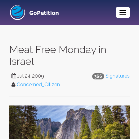
Toggle
Naviga
Meat Free Monday in
Israel
Jul 24 2009
Signatures
366
Concerned_Citizen