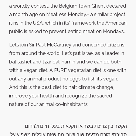
a worldly contest, the Belgium town Ghent declared
a month ago on Meatless Monday.- a similar project
runs in the USA, which in its' framework the American
public is asked to prevent eating meat on Mondays.
Lets join Sir Paul McCartney and concerned citizens
from around the world. Let’s put Israel as a leader in
bal tashet and tzar bali hamin and we can do both
with a vegan diet. A PURE vegetarian diet is one with
out any animal product no eggs to fish its vegan.
And this is the best diet to halt climate change,
improve your health and recognize the sacred
nature of our animal co-inhabitants.
הקשר בין צריכת בשר או חקלאות בעלי חיים ולזיהום
סביבתי מוכח מדעית שוב ושוב. מה שאנו אוכלים משפיע על