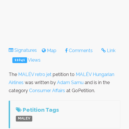
Signatures
Map
Comments
Link
Views
11041
The
MALÉV retro jet
petition to
MALÉV Hungarian
Airlines
was written by
Adam Samu
and is in the
category
Consumer Affairs
at GoPetition.
Petition Tags
MALEV