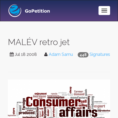
Toggle
Naviga
MALÉV retro jet
Jul 18 2008
Adam Samu
Signatures
448