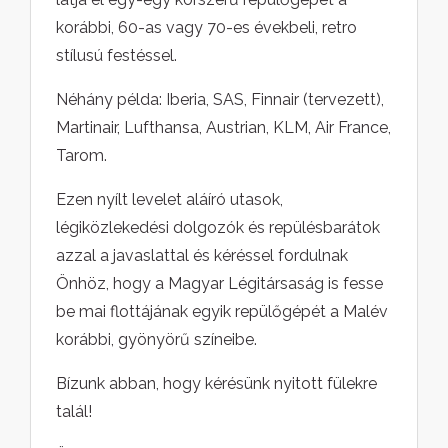
korábbi, 60-as vagy 70-es évekbeli, retro
stílusú festéssel.
Néhány példa: Iberia, SAS, Finnair (tervezett),
Martinair, Lufthansa, Austrian, KLM, Air France,
Tarom.
Ezen nyílt levelet aláíró utasok,
légiközlekedési dolgozók és repülésbarátok
azzal a javaslattal és kéréssel fordulnak
Önhöz, hogy a Magyar Légitársaság is fesse
be mai flottájának egyik repülőgépét a Malév
korábbi, gyönyörű színeibe.
Bízunk abban, hogy kérésünk nyitott fülekre
talál!