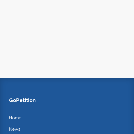
GoPetition
Home
News