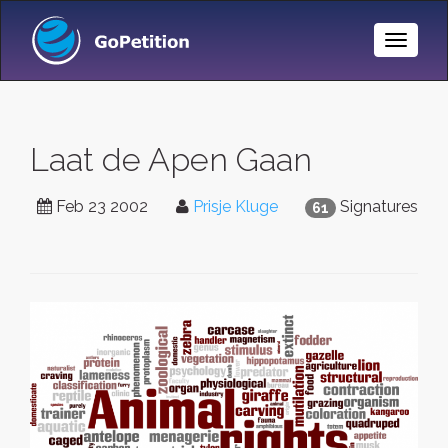
Toggle
Naviga
Laat de Apen Gaan
Feb 23 2002
Prisje Kluge
Signatures
61