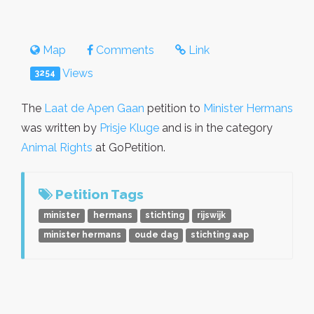
Map
Comments
Link
Views
3254
The
Laat de Apen Gaan
petition to
Minister Hermans
was written by
Prisje Kluge
and is in the category
Animal Rights
at GoPetition.
Petition Tags
minister
hermans
stichting
rijswijk
minister hermans
oude dag
stichting aap