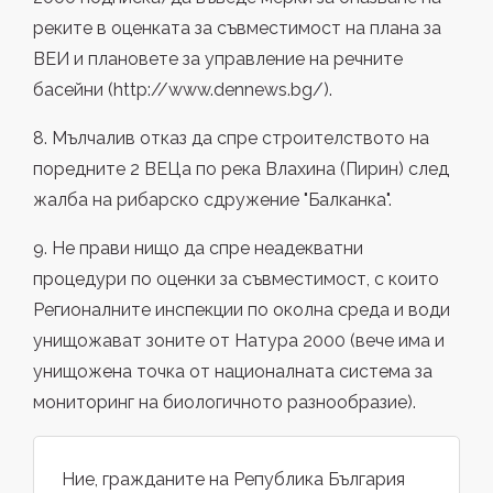
реките в оценката за съвместимост на плана за
ВЕИ и плановете за управление на речните
басейни (http://www.dennews.bg/).
8. Мълчалив отказ да спре строителството на
поредните 2 ВЕЦа по река Влахина (Пирин) след
жалба на рибарско сдружение "Балканка".
9. Не прави нищо да спре неадекватни
процедури по оценки за съвместимост, с които
Регионалните инспекции по околна среда и води
унищожават зоните от Натура 2000 (вече има и
унищожена точка от националната система за
мониторинг на биологичното разнообразие).
Ние, гражданите на Република България