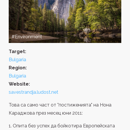
#Environment
Target:
Bulgaria
Region:
Bulgaria
Website:
savestrandja.ludost.net
Това са само част от "постиженията" на Нона
Караджова през месец юни 2011:
1. Опита без успех да бойкотира Европейската