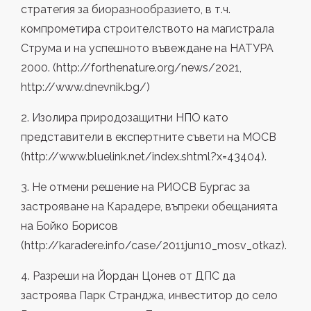
стратегия за биоразнообразието, в т.ч.
компрометира строителството на магистрала
Струма и на успешното въвеждане на НАТУРА
2000. (http://forthenature.org/news/2021,
http://www.dnevnik.bg/)
2. Изолира природозащитни НПО като
представители в експертните съвети на МОСВ
(http://www.bluelink.net/index.shtml?x=43404).
3. Не отмени решение на РИОСВ Бургас за
застрояване на Карадере, въпреки обещанията
на Бойко Борисов
(http://karadere.info/case/2011jun10_mosv_otkaz).
4. Разреши на Йордан Цонев от ДПС да
застроява Парк Странджа, инвеститор до село