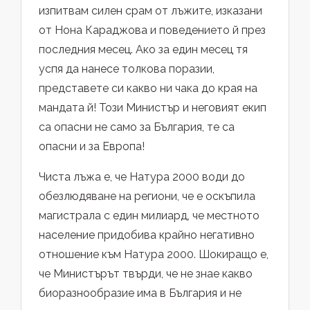
изпитвам силен срам от лъжите, изказани
от Нона Караджова и поведението й през
последния месец. Ако за един месец тя
успя да нанесе толкова поразии,
представете си какво ни чака до края на
мандата й! Този Министър и неговият екип
са опасни не само за България, те са
опасни и за Европа!
Чиста лъжа е, че Натура 2000 води до
обезлюдяване на региони, че е оскъпила
магистрала с един милиард, че местното
население придобива крайно негативно
отношение към Натура 2000. Шокиращо е,
че Министърът твърди, че не знае какво
биоразнообразие има в България и не