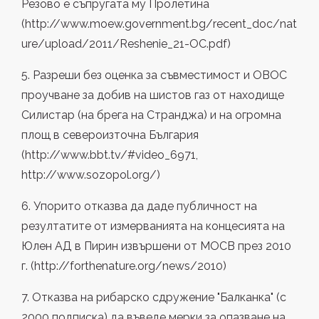
Резово е съпругата му Пролетина
(http://www.moew.government.bg/recent_doc/nat
ure/upload/2011/Reshenie_21-OC.pdf)
5. Разреши без оценка за съвместимост и ОВОС
проучване за добив на шистов газ от находище
Силистар (на брега на Странджа) и на огромна
площ в североизточна България
(http://www.bbt.tv/#video_6971,
http://www.sozopol.org/)
6. Упорито отказва да даде публичност на
резултатите от измерванията на концесията на
Юлен АД в Пирин извършени от МОСВ през 2010
г. (http://forthenature.org/news/2010)
7. Отказва на рибарско сдружение "Балканка" (с
2000 подписка) да въведе мерки за опазване на