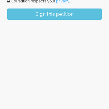
GoPetition respects your
privacy
.
Sign this petition