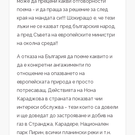
може да прецени какви отговорности
поема - и да праща за решение за след
края на мандата си!!! Шокиращо е, че тези
лъжи не се казват пред българския народ,
а пред Съвета на европейските министри
на околна среда!!
А отказа на България да поеме каквито и
да е конкретни ангажименти по
отношение на опазването на
европейската природа е просто
потресаващ. Действията на Нона
Караджова в страната показват чии
интереси обслужва - тези които са довели
и ще доведат до застрояване и добив на
газ в Странджа, Карадере, Национален
парк Пирин, всички планински реки и т.н.