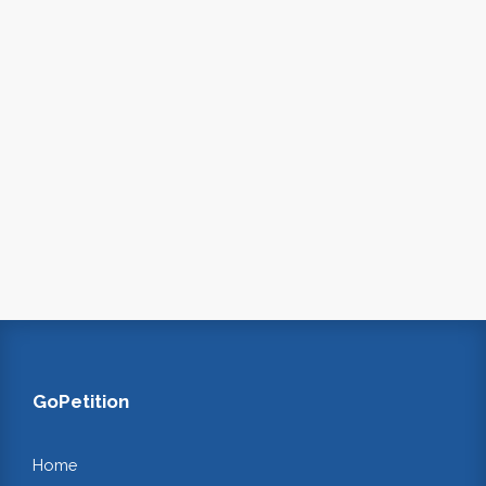
GoPetition
Home