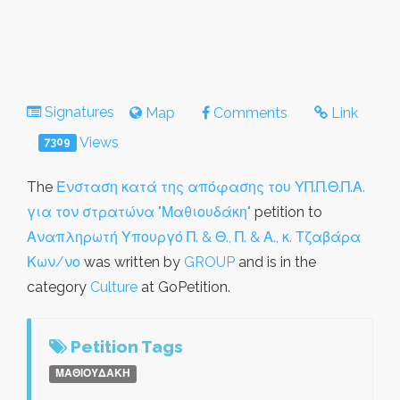
Signatures
Map
Comments
Link
Views
7309
The
Ένσταση κατά της απόφασης του ΥΠ.Π.Θ.Π.Α.
για τον στρατώνα "Μαθιουδάκη"
petition to
Αναπληρωτή Υπουργό Π. & Θ., Π. & Α., κ. Τζαβάρα
Κων/νο
was written by
GROUP
and is in the
category
Culture
at GoPetition.
Petition Tags
ΜΑΘΙΟΥΔΑΚΗ