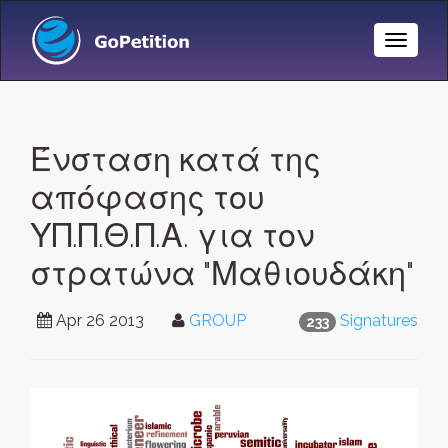
Toggle
Naviga
Ένσταση κατά της
απόφασης του
ΥΠ.Π.Θ.Π.Α. για τον
στρατώνα "Μαθιουδάκη"
Apr 26 2013
GROUP
Signatures
233